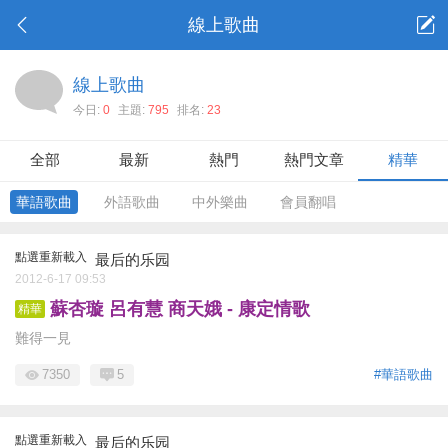
線上歌曲
線上歌曲
今日:
0
主題:
795
排名:
23
全部
最新
熱門
熱門文章
精華
華語歌曲
外語歌曲
中外樂曲
會員翻唱
點選重新載入
最后的乐园
2012-6-17 09:53
蘇杏璇 呂有慧 商天娥 - 康定情歌
精華
難得一見
7350
5
#華語歌曲
點選重新載入
最后的乐园