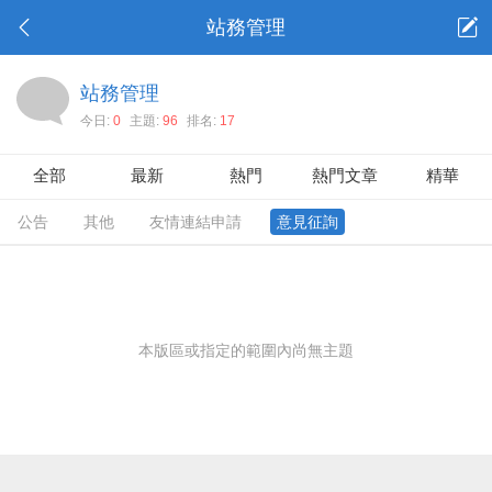
站務管理
站務管理
今日:
0
主題:
96
排名:
17
全部
最新
熱門
熱門文章
精華
公告
其他
友情連結申請
意見征詢
本版區或指定的範圍內尚無主題