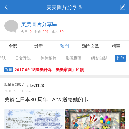
美美圖片分享區
美美圖片分享區
今日:
0
主題:
606
排名:
30
全部
最新
熱門
熱門文章
精華
雜誌
日文雜誌
美美相片
影視擷圖
網友自製
其他
2017.09.18陳美齡為「美美家園」所簽
置頂
點選重新載入
skw1128
2010-5-19 19:34
美齡在日本30 周年 FAns 送給她的卡