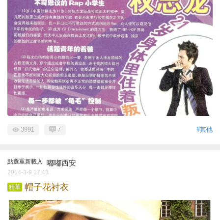
3991
7
#其他
點選重新載入
嘟嘟西安
2014-3-9 17:43
帽子花衬衣
精華