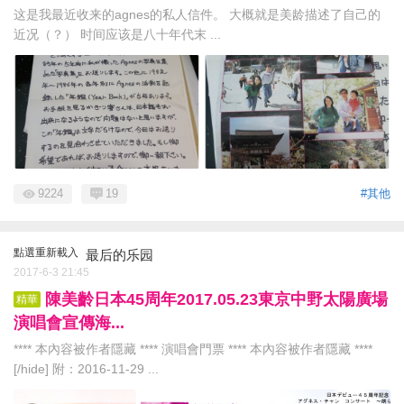
这是我最近收来的agnes的私人信件。 大概就是美龄描述了自己的
近况（？） 时间应该是八十年代末 ...
9224
19
#其他
點選重新載入
最后的乐园
2017-6-3 21:45
陳美齡日本45周年2017.05.23東京中野太陽廣場
精華
演唱會宣傳海...
**** 本內容被作者隱藏 **** 演唱會門票 **** 本內容被作者隱藏 ****
[/hide] 附：2016-11-29 ...