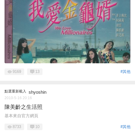
9169
13
#其他
點選重新載入
shyoshin
2010-5-16 20:16
陳美齡之生活照
基本來自官方網頁
8733
10
#其他