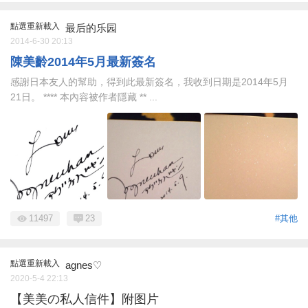
點選重新載入
最后的乐园
2014-6-30 20:13
陳美齡2014年5月最新簽名
感謝日本友人的幫助，得到此最新簽名，我收到日期是2014年5月
21日。 **** 本內容被作者隱藏 ** ...
11497
23
#其他
點選重新載入
agnes♡
2020-5-4 22:13
【美美の私人信件】附图片