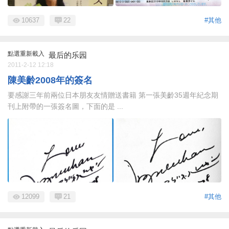
10637
22
#其他
點選重新載入
最后的乐园
2011-2-12 12:18
陳美齡2008年的簽名
要感謝三年前兩位日本朋友友情贈送書籍 第一張美齡35週年紀念期
刊上附帶的一張簽名圖，下面的是 ...
12099
21
#其他