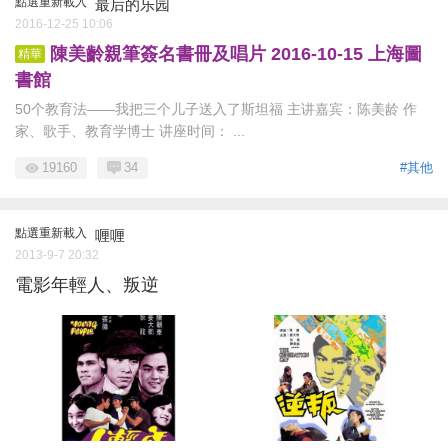
點選重新載入
最后的乐园
2016-12-25 10:06
陳美齡親筆簽名書冊及唱片 2016-10-15 上海圖
精華
書館
50个教育法——我把三个儿子送入了斯坦福 主讲嘉宾：陈美龄 作
家、歌手、教育学博士 讲座时间： ...
19160
34
#其他
點選重新載入
喱喱
2013-9-7 20:32
電影年輕人、叛逆