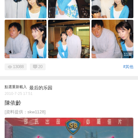
11圖
13088
20
#其他
點選重新載入
最后的乐园
2010-7-25 17:51
陳依齡
[資料提供：skw1128]