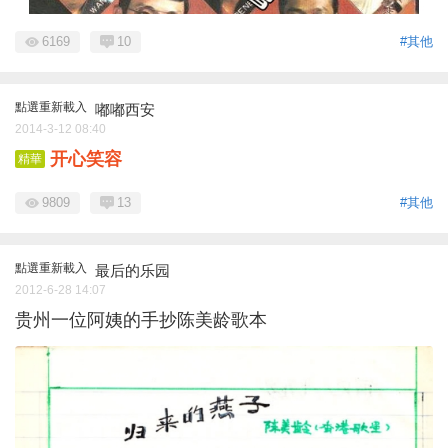
6169
10
#其他
點選重新載入
嘟嘟西安
2014-3-12 08:40
开心笑容
精華
9809
13
#其他
點選重新載入
最后的乐园
2012-6-28 14:07
贵州一位阿姨的手抄陈美龄歌本