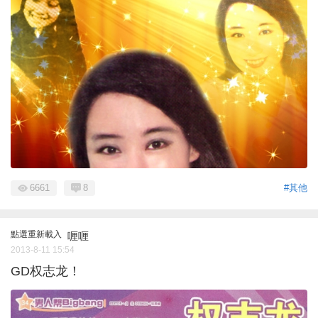
6661
8
#其他
點選重新載入
喱喱
2013-8-11 15:54
GD权志龙！