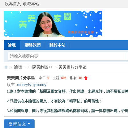
設為首頁
收藏本站
論壇
聯絡我們
關於本站
»
論壇
›
++陳美齡區++
›
美美圖片分享區
陳
美美圖片分享區
今日:
0
|
主題:
606
|
排名:
30
美
版主:
moneyismymoney
1.為了對本論壇的「新聞及圖文資料」作出保護，未經允許，請不要私自
齡
美
2.只提供在本論壇的圖文，才有設為「精華帖」的可能性；
美
3.如新聞報導、圖片等從其他論壇與網站轉載到此，請一律指明出處，否
家
發新貼文
園