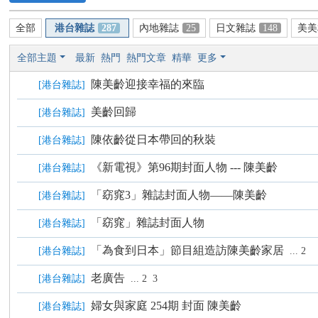
國
全部
港台雜誌
287
內地雜誌
25
日文雜誌
148
美美
際
歌
全部主題
最新
熱門
熱門文章
精華
更多
迷
陳美齡迎接幸福的來臨
[
港台雜誌
]
會
美齡回歸
[
港台雜誌
]
陳
美
陳依齡從日本帶回的秋裝
[
港台雜誌
]
齡
《新電視》第96期封面人物 --- 陳美齡
[
港台雜誌
]
歌
「窈窕3」雜誌封面人物——陳美齡
[
港台雜誌
]
迷
論
「窈窕」雜誌封面人物
[
港台雜誌
]
壇
「為食到日本」節目組造訪陳美齡家居
[
港台雜誌
]
...
2
A
老廣告
[
港台雜誌
]
...
2
3
gn
es
婦女與家庭 254期 封面 陳美齡
[
港台雜誌
]