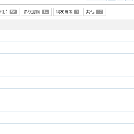
相片
96
影視擷圖
14
網友自製
9
其他
27