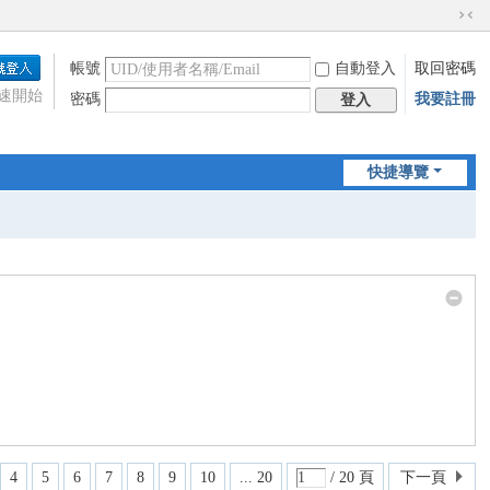
切
換
帳號
自動登入
取回密碼
到
窄
速開始
密碼
我要註冊
登入
版
快捷導覽
4
5
6
7
8
9
10
... 20
/ 20 頁
下一頁