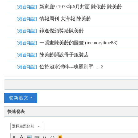
C
新家庭9 1973年6月封面 陳依齡 陳美齡
[
港台雜誌
]
ha
情報周刊 大海報 陳美齡
[
港台雜誌
]
n
ア
鐘逸傑頒獎給陳美齡
[
港台雜誌
]
グ
一張畫陳美齡的圖畫 (memorytime88)
[
港台雜誌
]
ネ
陳美齡開設母子服裝店
ス
[
港台雜誌
]
・
位於淺水灣畔---瑰麗別墅
[
港台雜誌
]
...
2
チ
ャ
ン
發新貼文
快速發表
選擇主題類別