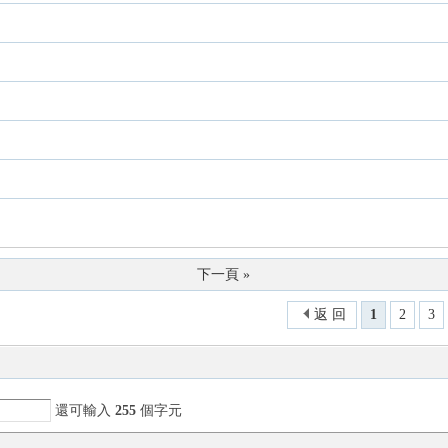
下一頁 »
返 回
1
2
3
還可輸入
255
個字元