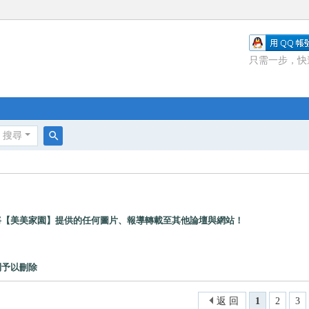
只需一步，快
搜尋
搜
尋
將【美美家園】提供的任何圖片、報導轉載至其他論壇與網站！
則予以刪除
返 回
1
2
3