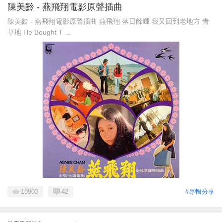
陳美齡 - 燕飛翔電影原聲插曲
陳美齡 - 燕飛翔電影原聲插曲 燕飛翔 落日餘暉 我又回到老地方 青
草地 He Bought T ...
18903
42
#專輯分享