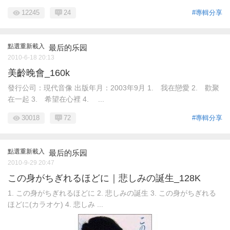
12245
24
#專輯分享
點選重新載入
最后的乐园
2010-6-18 20:13
美齡晚會_160k
發行公司：現代音像 出版年月：2003年9月 1. 我在戀愛 2. 歡聚
在一起 3. 希望在心裡 4. ...
30018
72
#專輯分享
點選重新載入
最后的乐园
2010-9-29 20:47
この身がちぎれるほどに｜悲しみの誕生_128K
1. この身がちぎれるほどに 2. 悲しみの誕生 3. この身がちぎれる
ほどに(カラオケ) 4. 悲しみ ...