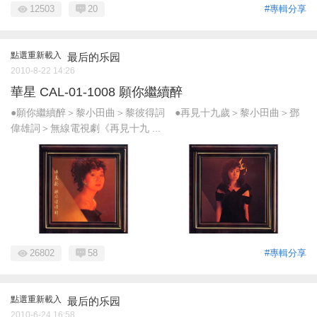
12503
20
#專輯分享
點選重新載入
最后的乐园
2010-8-22 14:26
華星 CAL-01-1008 願你繼續醉
●願你繼續醉＞黎小田曲＞黎彼得詞 ●再見十九歲＞黎小田曲＞鄧
偉雄詞＞無線電視劇《再見十九 ...
26802
58
#專輯分享
點選重新載入
最后的乐园
2010-6-24 16:58