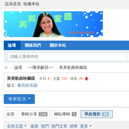
設為首頁
收藏本站
論壇
聯絡我們
關於本站
»
論壇
›
++陳美齡區++
›
美美歌曲聆聽區
陳
美美歌曲聆聽區
今日:
0
|
主題:
124
|
排名:
29
美
版主:
最后的乐园
齡
發新貼文
美
美
全部
專輯分享
104
轉貼專輯
1
單曲賞析
19
家
園
全部主題
最新
熱門
熱門文章
精華
更多