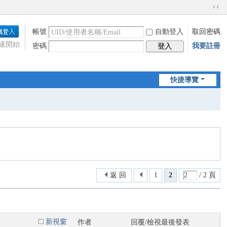
切
換
帳號
自動登入
取回密碼
到
窄
速開始
密碼
我要註冊
登入
版
快捷導覽
返 回
1
2
/ 2 頁
新視窗
作者
回覆/檢視
最後發表