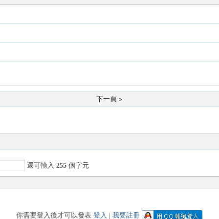
下一頁 »
還可輸入
255
個字元
你需要登入後才可以發表
登入
|
我要註冊