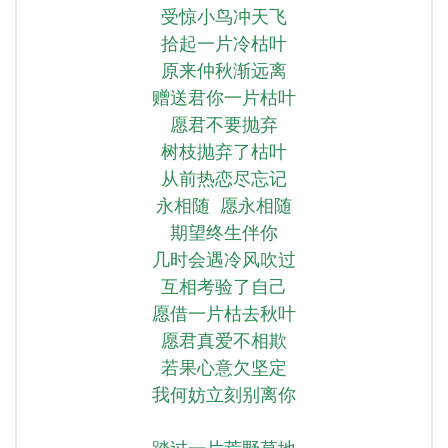
受惊小鸟冲天飞
拾起一片冷枯叶
原来仲秋渐远离
赠送君你一片枯叶
愿君不要抛弃
树枝抛弃了枯叶
从前热恋尽忘记
永相随 愿永相随
期望终生伴你
几时会遇冷风吹过
互相考验了自己
愿借一片枯去秋叶
愿君真爱不相欺
若果心意欠坚定
我何妨立刻别离你