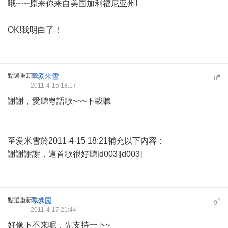
哦~~~原来你来自美国加利福尼亚州!
OK!我明白了！
點選重新載入
至爱米雪
#
8
2011-4-15 18:17
謝謝，愛聽粵語歌~~~下載聽
至爱米雪於2011-4-15 18:21補充以下內容：
謝謝謝謝，這首歌很好聽[d003][d003]
點選重新載入
寻梦园
#
9
2011-4-17 21:44
好像下不来呢，先支持一下~