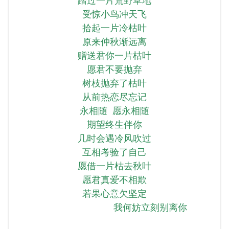
踏过一片荒野草地
受惊小鸟冲天飞
拾起一片冷枯叶
原来仲秋渐远离
赠送君你一片枯叶
愿君不要抛弃
树枝抛弃了枯叶
从前热恋尽忘记
永相随 愿永相随
期望终生伴你
几时会遇冷风吹过
互相考验了自己
愿借一片枯去秋叶
愿君真爱不相欺
若果心意欠坚定
我何妨立刻别离你