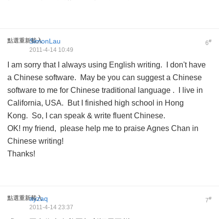
點選重新載入
SimonLau
#
6
2011-4-14 10:49
I am sorry that I always using English writing. I don't have
a Chinese software. May be you can suggest a Chinese
software to me for Chinese traditional language . I live in
California, USA. But I finished high school in Hong
Kong. So, I can speak & write fluent Chinese.
OK! my friend, please help me to praise Agnes Chan in
Chinese writing!
Thanks!
點選重新載入
ayzaq
#
7
2011-4-14 23:37