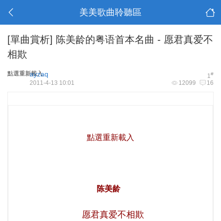
美美歌曲聆聽區
[單曲賞析]
陈美龄的粤语首本名曲 - 愿君真爱不
相欺
點選重新載入
ayzaq
#
1
2011-4-13 10:01
12099
16
點選重新載入
陈美龄
愿君真爱不相欺