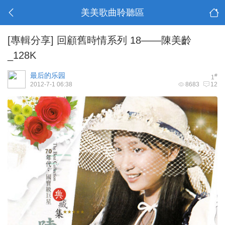
美美歌曲聆聽區
[專輯分享]
回顧舊時情系列 18——陳美齡
_128K
最后的乐园
#
1
2012-7-1 06:38
8683
12