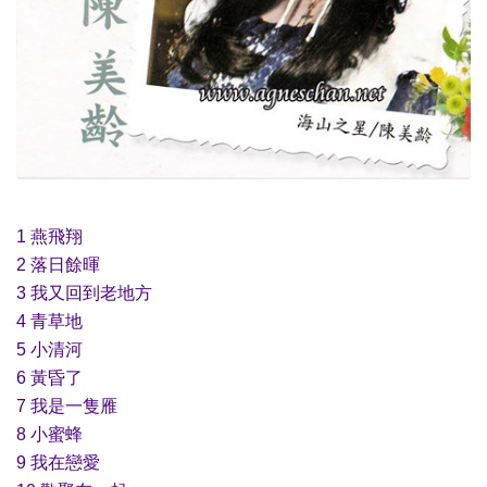
1 燕飛翔
2 落日餘暉
3 我又回到老地方
4 青草地
5 小清河
6 黃昏了
7 我是一隻雁
8 小蜜蜂
9 我在戀愛