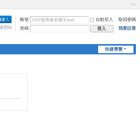
切
換
帳號
自動登入
取回密碼
到
窄
速開始
密碼
我要註冊
登入
版
快捷導覽