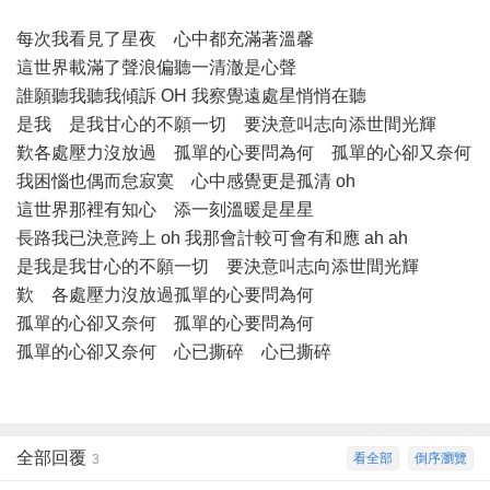
每次我看見了星夜 心中都充滿著溫馨
這世界載滿了聲浪偏聽一清澈是心聲
誰願聽我聽我傾訴 OH 我察覺遠處星悄悄在聽
是我 是我甘心的不願一切 要決意叫志向添世間光輝
歎各處壓力沒放過 孤單的心要問為何 孤單的心卻又奈何
我困惱也偶而怠寂寞 心中感覺更是孤清 oh
這世界那裡有知心 添一刻溫暖是星星
長路我已決意跨上 oh 我那會計較可會有和應 ah ah
是我是我甘心的不願一切 要決意叫志向添世間光輝
歎 各處壓力沒放過孤單的心要問為何
孤單的心卻又奈何 孤單的心要問為何
孤單的心卻又奈何 心已撕碎 心已撕碎
全部回覆
看全部
倒序瀏覽
3