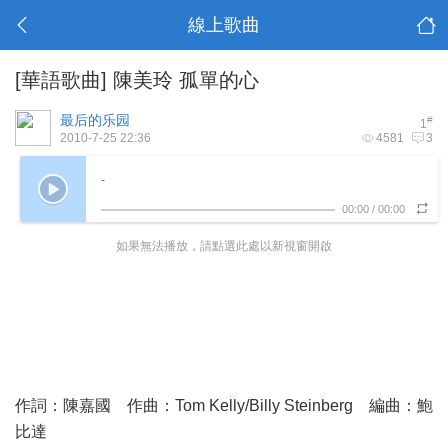
線上歌曲
[華語歌曲]
陳美玲 孤單的心
最后的乐园
#
1
2010-7-25 22:36
4581
3
-
00:00
/
00:00
如果無法播放，請點選此處以新視窗開啟
作詞：陳嘉國 作曲：Tom Kelly/Billy Steinberg 編曲：鮑
比達