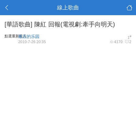
線上歌曲
[華語歌曲]
陳紅 回報(電視劇:牽手向明天)
點選重新載入
最后的乐园
#
1
2010-7-26 20:35
4170
2