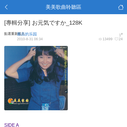
美美歌曲聆聽區
[專輯分享]
お元気ですか_128K
點選重新載入
最后的乐园
#
1
2010-8-31 06:34
13499
24
SIDE A