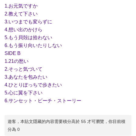
1.お元気ですか
2.教えて下さい
3.いつまでも変らずに
4.想い出のかけら
5.もう貝殻は拾わない
6.もう振り向いたりしない
SIDE B
1.21の愁い
2.そっと気づいて
3.あなたを包みたい
4.ひとりぽっちで歩きたい
5.心に翼を下さい
6.サンセット・ビーチ・ストーリー
遊客，本貼文隱藏的內容需要積分高於 55 才可瀏覽，你目前積
分為 0