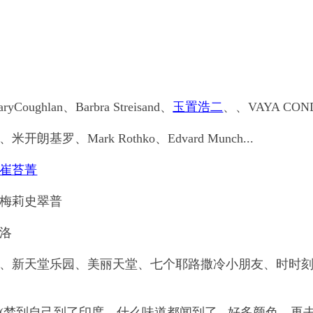
lan、Barbra Streisand、
玉置浩二
、、VAYA CON
朗基罗、Mark Rothko、Edvard Munch...
崔苔菁
梅莉史翠普
洛
新天堂乐园、美丽天堂、七个耶路撒冷小朋友、时时刻
到自己到了印度，什么味道都闻到了...好多颜色、再去