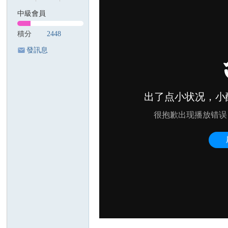
國
中級會員
際
積分
2448
歌
發訊息
迷
會
陳
美
齡
歌
迷
論
壇
A
gn
es