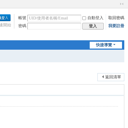
切
換
帳號
自動登入
取回密碼
到
窄
速開始
密碼
我要註冊
登入
版
快捷導覽
返回清單