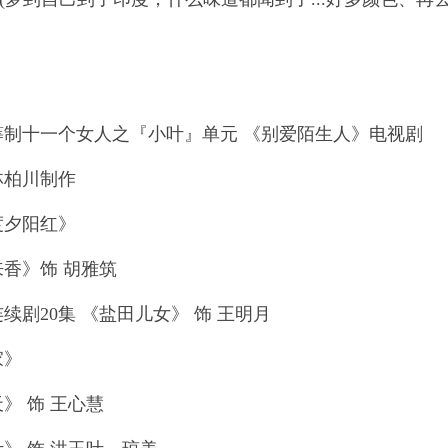
筹制十一个女人之『小叶』单元 《别爱陌生人》电视剧
林柏川制作
度夕阳红》
香》饰 胡雅筑
续剧20集 《盐田儿女》 饰 王明月
家》
》 饰 王心慧