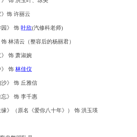
》 饰 洪玉叶、琼美
》饰 许丽云
学园》 饰
叶欣
(汽修科老师)
 饰 林清云（整容后的杨丽君）
》 饰 萧淑婉
》 饰
林佳仪
沙》 饰 丘雅信
忘》 饰 李千惠
生缘》（原名《爱你八十年》） 饰 洪玉瑛