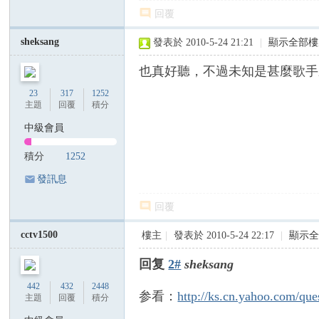
C
回覆
ha
sheksang
發表於 2010-5-24 21:21
|
顯示全部樓
n
ア
也真好聽，不過未知是甚麼歌手來歷？:
グ
23
317
1252
主題
回覆
積分
ネ
ス
中級會員
・
積分
1252
チ
發訊息
ャ
回覆
ン
cctv1500
樓主
|
發表於 2010-5-24 22:17
|
顯示
回复
2#
sheksang
442
432
2448
参看：
http://ks.cn.yahoo.com/qu
主題
回覆
積分