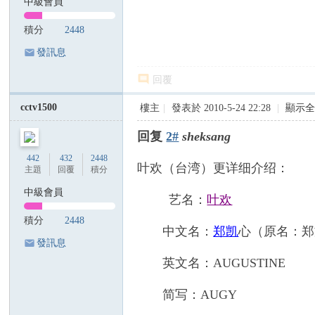
中級會員
積分
2448
發訊息
回覆
cctv1500
樓主
|
發表於 2010-5-24 22:28
|
顯示
回复
2#
sheksang
442
432
2448
叶欢（台湾）更详细介绍：
主題
回覆
積分
中級會員
艺名：
叶欢
積分
2448
中文名：
郑凯
心（原名：郑
發訊息
英文名：AUGUSTINE
简写：AUGY