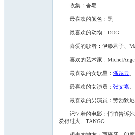
收集：香皂
最喜欢的颜色：黑
最喜欢的动物：DOG
喜爱的歌者：伊滕君子、MaryCough
喜欢的艺术家：MichelAnge、米开
最喜欢的女歌星：
潘越云
、
最喜欢的女演员：
张艾嘉
、
最喜欢的男演员：劳勃狄尼
记忆着的电影：悄悄告诉她、
爱得过火、TANGO
想去的地方：西班牙、印度(梦