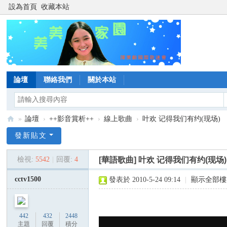
設為首頁
收藏本站
論壇
聯絡我們
關於本站
»
論壇
›
++影音賞析++
›
線上歌曲
›
叶欢 记得我们有约(现场)
陳
發新貼文
美
檢視:
5542
|
回覆:
4
[華語歌曲]
叶欢 记得我们有约(现场)
齡
美
cctv1500
發表於 2010-5-24 09:14
|
顯示全部樓
美
家
442
432
2448
園
主題
回覆
積分