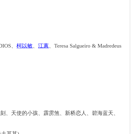
DIOS、
柯以敏
、
江蕙
、Teresa Salgueiro & Madredeus
刻、天使的小孩、霹雳煞、新桥恋人、碧海蓝天、
土耳其)