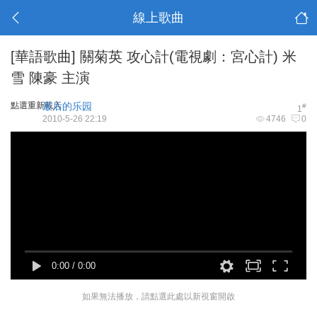
線上歌曲
[華語歌曲]
關菊英 攻心計(電視劇：宮心計) 米
雪 陳豪 主演
點選重新載入
最后的乐园
#
1
2010-5-26 22:19
4746
0
0:00
/
0:00
如果無法播放，請點選此處以新視窗開啟