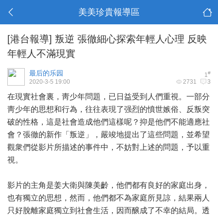
美美珍貴報導區
[港台報導]
叛逆 張徹細心探索年輕人心理 反映
年輕人不滿現實
最后的乐园
#
1
2020-3-5 19:00
2731
3
在現實社會裏，靑少年問題，已日益受到人們重視。一部分
靑少年的思想和行為，往往表現了强烈的憤世嫉俗、反叛突
破的性格，這是社會造成他們這樣呢？抑是他們不能適應社
會？張徹的新作「叛逆」，嚴竣地提出了這些問題，並希望
觀衆們從影片所描述的事件中，不妨對上述的問題，予以重
視。
影片的主角是姜大衛與陳美齡，他們都有良好的家庭出身，
也有獨立的思想，然而，他們都不為家庭所見諒，結果兩人
只好脫離家庭獨立到社會生活，因而醸成了不幸的結局。透