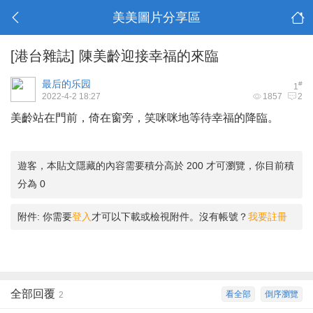
美美圖片分享區
[港台雜誌]
陳美齡迎接幸福的來臨
最后的乐园
#
1
2022-4-2 18:27
1857
2
美齡站在門前，倚在窗旁，笑咪咪地等待幸福的降臨。
遊客，本貼文隱藏的內容需要積分高於 200 才可瀏覽，你目前積
分為 0
附件:
你需要
登入
才可以下載或檢視附件。沒有帳號？
我要註冊
全部回覆
看全部
倒序瀏覽
2