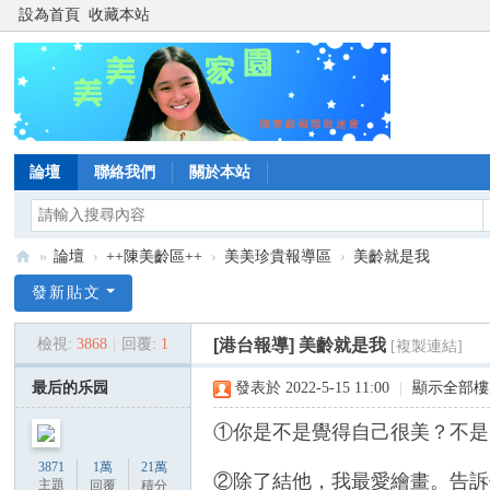
設為首頁
收藏本站
論壇
聯絡我們
關於本站
»
論壇
›
++陳美齡區++
›
美美珍貴報導區
›
美齡就是我
陳
發新貼文
美
檢視:
3868
|
回覆:
1
[港台報導]
美齡就是我
[複製連結]
齡
美
最后的乐园
發表於 2022-5-15 11:00
|
顯示全部樓
美
①你是不是覺得自己很美？不是..
家
3871
1萬
21萬
園
②除了結他，我最愛繪畫。告訴
主題
回覆
積分