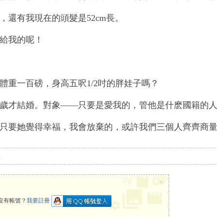
，還有我現在的頭髮是52cm長。
給我的呢！
體重一百磅，身高五呎1/2吋的胖娃子嗎？
歲才結婚。對象——只要是愛我的，管他是什麽國籍的
只要她覺得幸福，我會放棄的，或許我們三個人齊齊商
覆
×
沒有帳號？
我要註冊