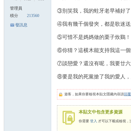
國
管理員
③別笑我，我的蛀牙老早補好了
際
積分
213560
歌
④我有幾千個發夾，都是歌迷送
發訊息
迷
⑤可惜不是媽媽做的栗子炇鷄！
會
陳
⑥你猜？這横木能支持我這一個
美
⑦談戀愛？還沒有呢，我要廿六
齡
歌
⑧要是我的死黨搶了我的愛人，
迷
論
遊客，如果你要檢視本貼文隱藏內容請
回
壇
A
本貼文中包含更多資源
gn
你需要
登入
才可以下載或檢視，
es