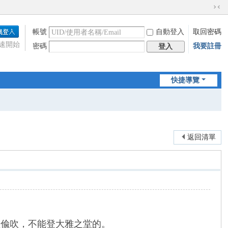
切
換
帳號
自動登入
取回密碼
到
窄
速開始
密碼
我要註冊
登入
版
快捷導覽
返回清單
偸偸吹，不能登大雅之堂的。