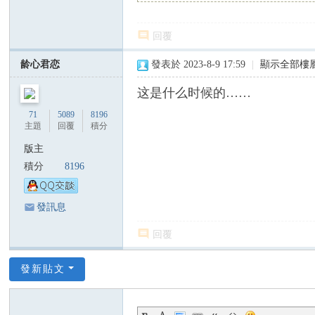
C
ha
回覆
n
ア
龄心君恋
發表於 2023-8-9 17:59
|
顯示全部樓
グ
这是什么时候的……
ネ
71
5089
8196
ス
主題
回覆
積分
・
版主
チ
積分
8196
ャ
ン
發訊息
回覆
發新貼文