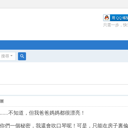
只需一步，快
搜尋
搜
尋
層
....不知道，但我爸爸媽媽都很漂亮！
你們一個秘密，我還會吹口琴呢！可是，只能在房子裏