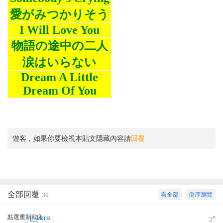
愛がみつかりそう
I Will Love You
物語の途中の二人
涙はいらない
Dream A Little
Dream Of You
遊客，如果你要檢視本貼文隱藏內容請
回覆
全部回覆
看全部
倒序瀏覽
39
點選重新載入
jj_libre
#
2