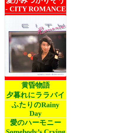
愛がみつかりそう
- CITY ROMANCE
黄昏物語
夕暮れにララバイ
ふたりのRainy
Day
愛のハーモニー
Somebody’s Crying