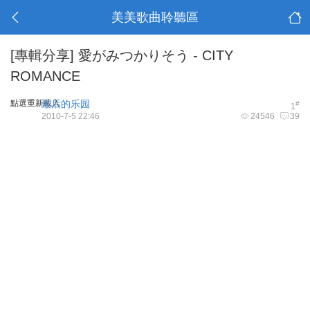
美美歌曲聆聽區
[專輯分享]
愛がみつかりそう - CITY
ROMANCE
點選重新載入
最后的乐园
#
1
2010-7-5 22:46
24546
39