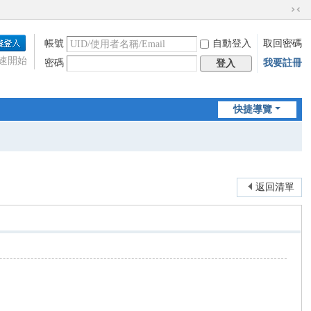
切
換
帳號
自動登入
取回密碼
到
窄
速開始
密碼
我要註冊
登入
版
快捷導覽
返回清單