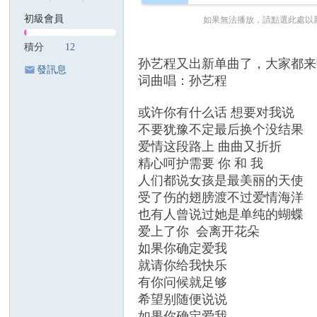
國
初級會員
如果無法播放，請點選此處以
際
積分
12
歌
孙艺程又出新单曲了，大家都来听听
發訊息
迷
词曲唱：孙艺程
會
或许你有什么话 想要对我说
陳
不要犹豫不定最后换个没结果
美
爱情这段路上 曲曲又折折
齡
精心呵护需要 你 和 我
歌
人们都说女孩是最美丽的天使
受了伤的翅膀渡不过爱情海洋
迷
也有人曾说过她是单纯的蝴蝶
論
爱上了你 会离开花朵
壇
如果你确定爱我
A
就请你给我快乐
gn
有你问候就足够
希望别随便说说
es
如果你确定爱我