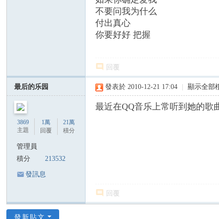
C
不要问我为什么
ha
付出真心
n
你要好好 把握
ア
グ
回覆
ネ
最后的乐园
發表於 2010-12-21 17:04
|
顯示全部
ス
・
最近在QQ音乐上常听到她的歌
チ
3869
1萬
21萬
ャ
主題
回覆
積分
ン
管理員
積分
213532
發訊息
回覆
發新貼文