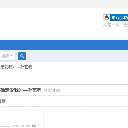
只需一步，快
搜尋
搜
爱我》—孙艺程 ...
尋
你确定爱我》—孙艺程
[複製連結]
樓層
00:00
/
00:00