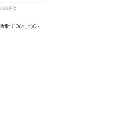
新視窗開啟
了O(∩_∩)O~