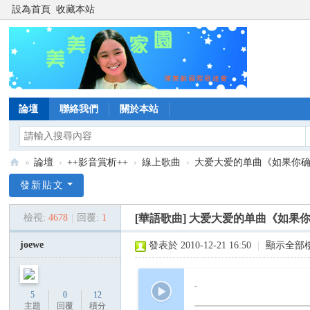
設為首頁
收藏本站
論壇
聯絡我們
關於本站
»
論壇
›
++影音賞析++
›
線上歌曲
›
大爱大爱的单曲《如果你确定
陳
發新貼文
美
檢視:
4678
|
回覆:
1
[華語歌曲]
大爱大爱的单曲《如果
齡
美
joewe
發表於 2010-12-21 16:50
|
顯示全部
美
家
-
5
0
12
園
主題
回覆
積分