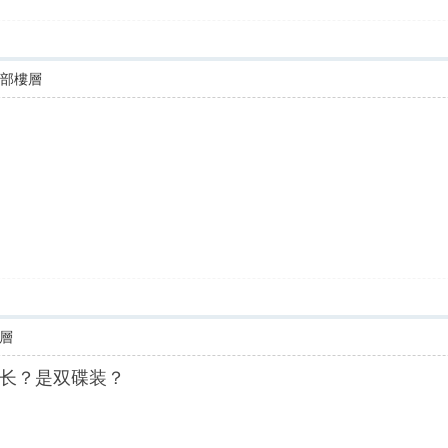
全部樓層
層
长？是双碟装？