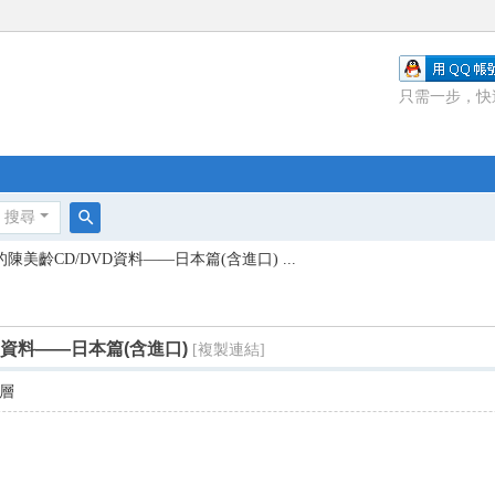
只需一步，快
搜尋
搜
陳美齡CD/DVD資料——日本篇(含進口) ...
尋
D資料——日本篇(含進口)
[複製連結]
層