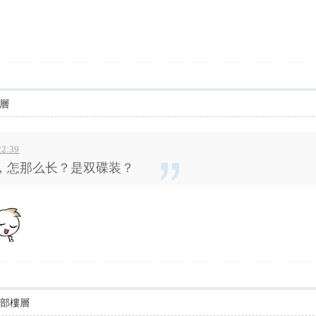
層
2:39
，怎那么长？是双碟装？
全部樓層