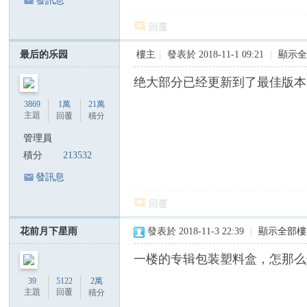
發訊息
回覆
最后的乐园
樓主
|
發表於 2018-11-1 09:21
|
顯示
绝大部分已经更新到了最佳版本
3869
1萬
21萬
主題
回覆
積分
管理員
積分
213532
發訊息
回覆
花前月下星雨
發表於 2018-11-3 22:39
|
顯示全部樓
一楼的专辑包装塑料盒，怎那么
39
5122
2萬
主題
回覆
積分