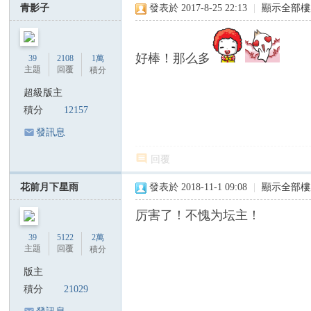
C
青影子
發表於 2017-8-25 22:13
|
顯示全部樓
ha
n
好棒！那么多
39
2108
1萬
ア
主題
回覆
積分
グ
超級版主
ネ
積分
12157
ス
發訊息
・
回覆
チ
ャ
花前月下星雨
發表於 2018-11-1 09:08
|
顯示全部樓
ン
厉害了！不愧为坛主！
39
5122
2萬
主題
回覆
積分
版主
積分
21029