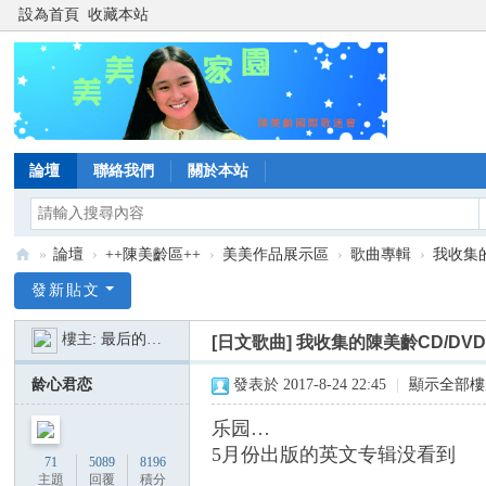
設為首頁
收藏本站
論壇
聯絡我們
關於本站
»
論壇
›
++陳美齡區++
›
美美作品展示區
›
歌曲專輯
›
我收集的
陳
發新貼文
美
樓主:
最后的乐园
[日文歌曲]
我收集的陳美齡CD/DV
齡
美
龄心君恋
發表於 2017-8-24 22:45
|
顯示全部樓
美
乐园…
家
5月份出版的英文专辑没看到
71
5089
8196
園
主題
回覆
積分