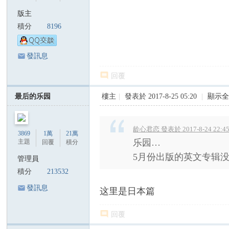
國
版主
際
積分
8196
歌
迷
發訊息
會
回覆
陳
最后的乐园
樓主
|
發表於 2017-8-25 05:20
|
顯示
美
齡
歌
龄心君恋 發表於 2017-8-24 22:4
3869
1萬
21萬
乐园…
主題
迷
回覆
積分
5月份出版的英文专辑
論
管理員
積分
213532
壇
A
發訊息
这里是日本篇
gn
回覆
es