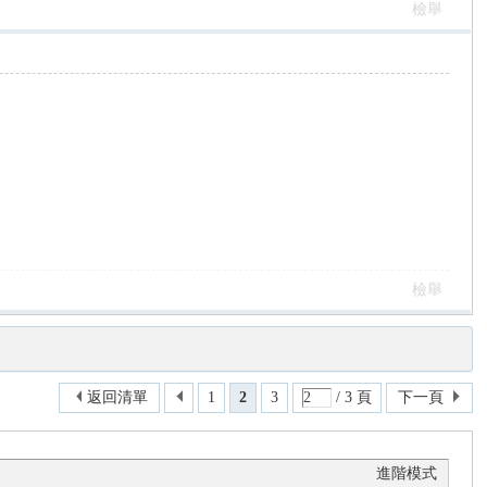
檢舉
檢舉
返回清單
1
2
3
/ 3 頁
下一頁
進階模式