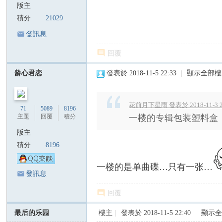
版主
積分
21029
發訊息
回覆
龄心君恋
發表於 2018-11-5 22:33
|
顯示全部樓
花前月下星雨 發表於 2018-11-3 2
71
5089
8196
主題
回覆
積分
一楼的专辑包装塑料盒
版主
積分
8196
一楼的是单曲碟…只有一张…
發訊息
回覆
最后的乐园
樓主
|
發表於 2018-11-5 22:40
|
顯示