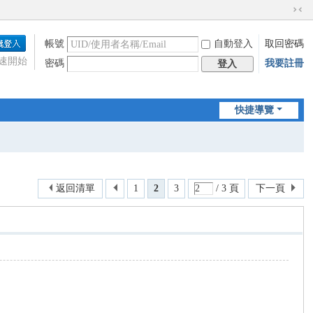
切
換
帳號
自動登入
取回密碼
到
窄
速開始
密碼
我要註冊
登入
版
快捷導覽
返回清單
1
2
3
/ 3 頁
下一頁