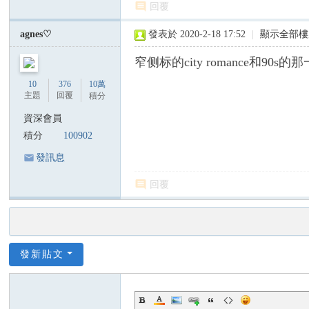
回覆
agnes♡
發表於 2020-2-18 17:52
|
顯示全部樓
窄侧标的city romance和90
10
376
10萬
主題
回覆
積分
資深會員
積分
100902
發訊息
回覆
發新貼文