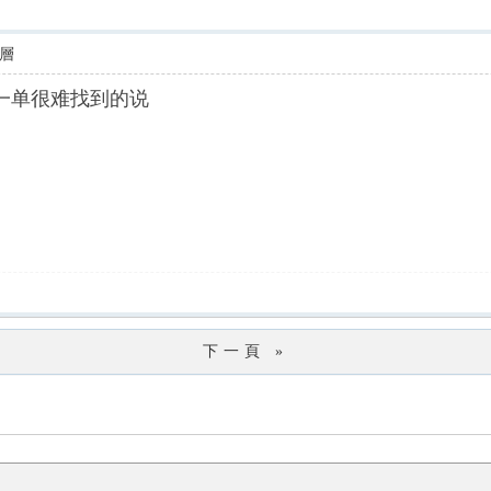
層
s的那一单很难找到的说
下一頁 »