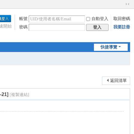
切
換
帳號
自動登入
取回密碼
到
窄
速開始
密碼
我要註冊
登入
版
快捷導覽
返回清單
21]
[複製連結]