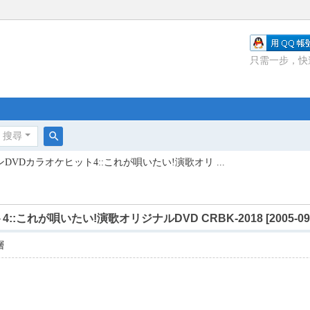
只需一步，快
搜尋
搜
DVDカラオケヒット4::これが唄いたい!演歌オリ ...
尋
これが唄いたい!演歌オリジナルDVD CRBK-2018 [2005-09-
層