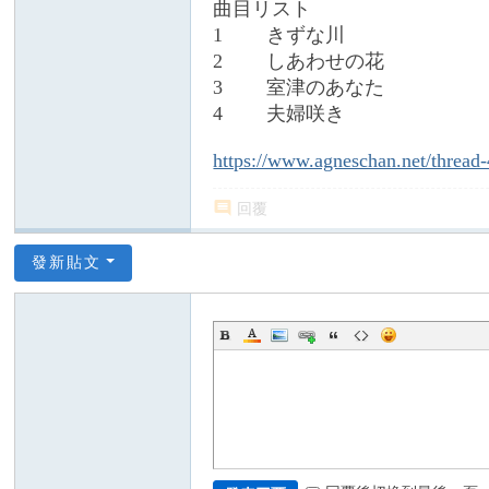
C
曲目リスト
1 きずな川
ha
2 しあわせの花
n
3 室津のあなた
ア
4 夫婦咲き
グ
https://www.agneschan.net/thread
ネ
ス
回覆
・
チ
發新貼文
ャ
ン