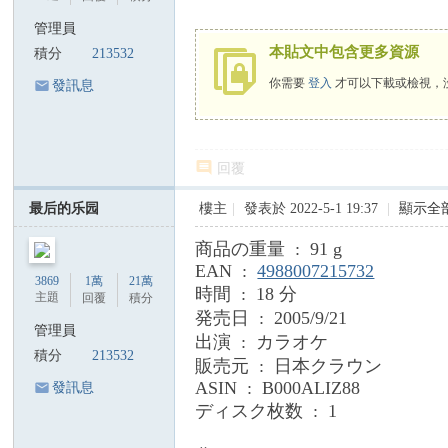
國
管理員
際
本貼文中包含更多資源
積分
213532
歌
你需要
登入
才可以下載或檢視，
發訊息
迷
會
陳
回覆
美
最后的乐园
樓主
|
發表於 2022-5-1 19:37
|
顯示全
齡
商品の重量 ‏ : ‎ 91 g
歌
EAN ‏ : ‎
4988007215732
迷
3869
1萬
21萬
時間 ‏ : ‎ 18 分
主題
回覆
積分
論
発売日 ‏ : ‎ 2005/9/21
管理員
壇
出演 ‏ : ‎ カラオケ
積分
213532
販売元 ‏ : ‎ 日本クラウン
A
ASIN ‏ : ‎ B000ALIZ88
發訊息
gn
ディスク枚数 ‏ : ‎ 1
es