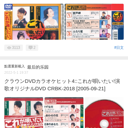
3113
2
#日文
點選重新載入
最后的乐园
2022-5-1 19:37
クラウンDVDカラオケヒット4::これが唄いたい!演
歌オリジナルDVD CRBK-2018 [2005-09-21]