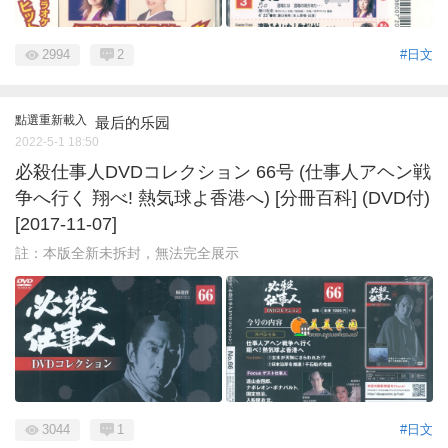
2994
2
#日文
點選重新載入
最后的乐园
2022-5-1 18:50
必殺仕事人DVDコレクション 66号 (仕事人アヘン戦
争へ行く 翔べ! 熱気球よ香港へ) [分冊百科] (DVD付)
[2017-11-07]
註：本版全新未拆封，無法完全展示
3044
1
#日文