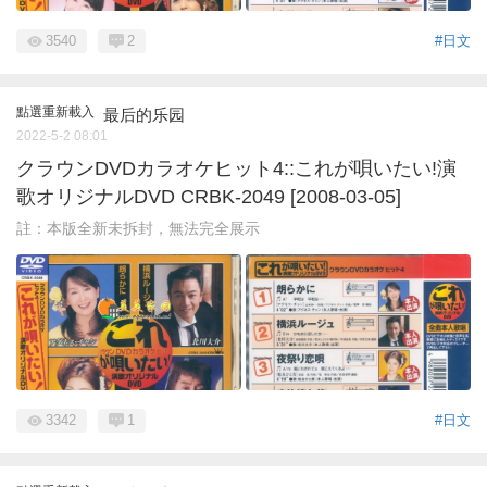
3540
2
#日文
點選重新載入
最后的乐园
2022-5-2 08:01
クラウンDVDカラオケヒット4::これが唄いたい!演
歌オリジナルDVD CRBK-2049 [2008-03-05]
註：本版全新未拆封，無法完全展示
3342
1
#日文