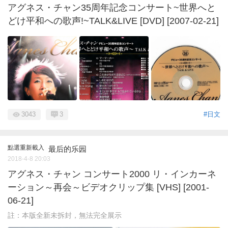
アグネス・チャン35周年記念コンサート~世界へと
どけ平和への歌声!~TALK&LIVE [DVD] [2007-02-21]
3043
3
#日文
點選重新載入
最后的乐园
2018-4-8 20:03
アグネス・チャン コンサート2000 リ・インカーネ
ーション～再会～ビデオクリップ集 [VHS] [2001-
06-21]
註：本版全新未拆封，無法完全展示