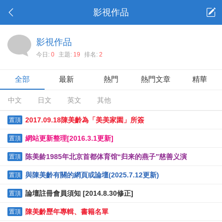
影視作品
影視作品
今日:
0
主題:
19
排名:
2
全部
最新
熱門
熱門文章
精華
中文
日文
英文
其他
2017.09.18陳美齡為「美美家園」所簽
置頂
網站更新整理[2016.3.1更新]
置頂
陈美龄1985年北京首都体育馆“归来的燕子”慈善义演
置頂
與陳美齡有關的網頁或論壇(2025.7.12更新)
置頂
論壇註冊會員須知 [2014.8.30修正]
置頂
陳美齡歷年專輯、書籍名單
置頂