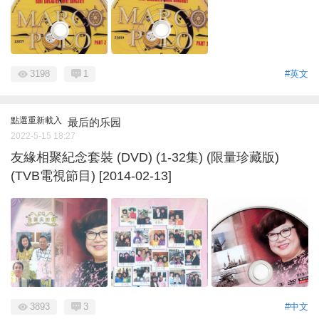
3198
1
#英文
點選重新載入
最后的乐园
2022-5-15 18:27
友緣相聚紀念套裝 (DVD) (1-32集) (限量珍藏版)
(TVB電視節目) [2014-02-13]
3893
3
#中文