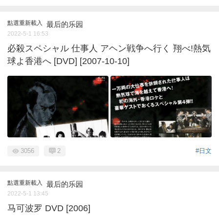
點選重新載入
最后的乐园
2022-5-1 16:53
必殺スペシャル 仕事人 アヘン戦争へ行く 翔べ!熱気
球よ香港へ [DVD] [2007-10-10]
3056
2
#日文
點選重新載入
最后的乐园
2022-5-1 13:45
马可波罗 DVD [2006]