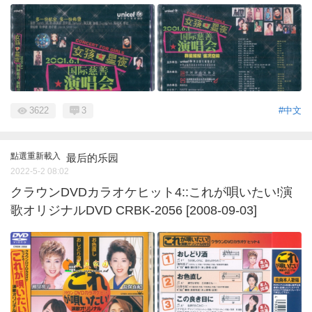
3622
3
#中文
點選重新載入
最后的乐园
2022-5-2 08:02
クラウンDVDカラオケヒット4::これが唄いたい!演
歌オリジナルDVD CRBK-2056 [2008-09-03]