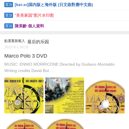
[kei-xr]国内版と海外版 (日文曲對應中文曲)
置頂
"美美家园"图片水印图
置頂
陳美齡 個人資料
置頂
點選重新載入
最后的乐园
2022-8-1 06:26
Marco Polo 3 DVD
MUSIC: ENNIO MORRICONE Directed by Giuliano Montaldo
Writing credits David But ...