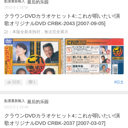
點選重新載入
最后的乐园
2022-5-1 19:50
クラウンDVDカラオケヒット4::これが唄いたい!演
歌オリジナルDVD CRBK-2043 [2007-09-05]
註：本版全新未拆封，無法完全展示
3235
1
#日文
點選重新載入
最后的乐园
2022-5-1 19:49
クラウンDVDカラオケヒット4::これが唄いたい!演
歌オリジナルDVD CRBK-2037 [2007-03-07]